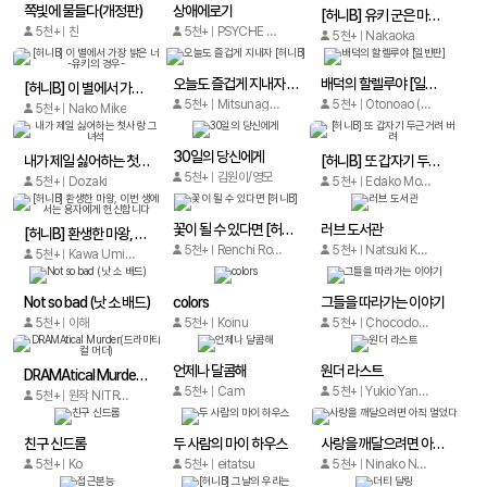
쪽빛에 물들다(개정판)
상애에로기
[허니B] 유키 군은 마음대로 되지 않아
5천+
찬
5천+
PSYCHE DELICO (사이케 데리코)
5천+
Nakaoka
오늘도 즐겁게 지내자 [허니B]
배덕의 할렐루야 [일반판]
[허니B] 이 별에서 가장 밝은 너 -유키의 경우-
5천+
Mitsunaga Hirama
5천+
Otonoao (오토노아오)
5천+
Nako Mike
30일의 당신에게
내가 제일 싫어하는 첫사랑 그 녀석
[허니B] 또 갑자기 두근거려 버려
5천+
김원이/영모
5천+
Dozaki
5천+
Edako Mofumofu
꽃이 될 수 있다면 [허니B]
러브 도서관
[허니B] 환생한 마왕, 이번 생에서는 용자에게 헌신합니다
5천+
Renchi Rockaku
5천+
Natsuki Kuriyama
5천+
Kawa Umiyama
Not so bad (낫 소 배드)
colors
그들을 따라가는 이야기
5천+
이해
5천+
Koinu
5천+
Chocodonut
언제나 달콤해
원더 라스트
DRAMAtical Murder(드라마티컬 머더)
5천+
Cam
5천+
Yukio Yanagisawa
5천+
원작 NITRO ORIGIN 그림 Sotaka Akitsu 그림 JAMTOON
친구 신드롬
두 사람의 마이 하우스
사랑을 깨달으려면 아직 멀었다
5천+
Ko
5천+
eitatsu
5천+
Ninako Nanao