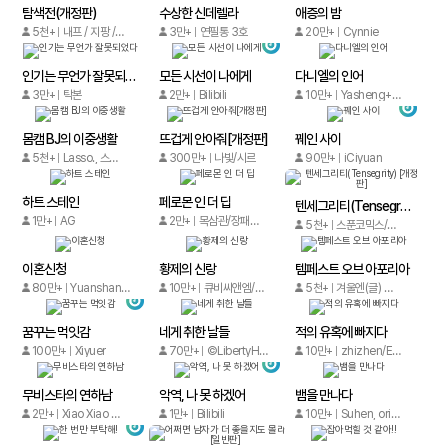
탐색전(개정판)
수상한 신데렐라
애증의 밤
5천+
내프 / 지팡 / 오후네시육분
3만+
연필통 3호
20만+
Cynnie
인기는 무언가 잘못되었다
모든 시선이 나에게
다니엘의 인어
3만+
탁본
2만+
Bilibili
10만+
Yasheng+Houby/YoudbG Studio
몸캠 BJ의 이중생활
뜨겁게 안아줘[개정판]
꿰인 사이
5천+
Lasso., 스튜디오 계동
300만+
나빛/시르
90만+
iCiyuan
하트 스테인
페로몬 인 더 딥
텐세그리티(Tensegrity) [개정판]
1만+
AG
2만+
목삼관/장패문화, 2396스튜디오
5천+
스푼코믹스/Winterbaum
이혼신청
황제의 신랑
템페스트 오브 아포리아
80만+
Yuanshangbaiyunjian / origin chequer comic
10만+
큐비씨앤엠/JuWei studio
5천+
겨울엔(글) 모그(그림) 뉴돌(원작)
꿈꾸는 먹잇감
네게 취한 날들
적의 유혹에 빠지다
100만+
Xiyuer
70만+
©LibertyHome
10만+
zhizhen/EmoZ
무비스타의 연하남
악역, 나 못 하겠어
뱀을 만나다
2만+
Xiao Xiao Mei/Shuqinovel,XiaoShao Studio
1만+
Bilibili
10만+
Suhen, origin chequer comic, Kuaikan Comics