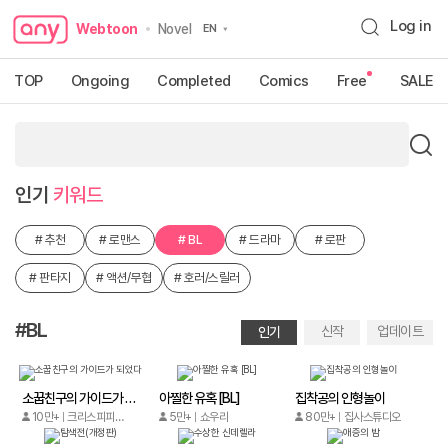
Log in
Webtoon
Novel
TOP
Ongoing
Completed
Comics
Free
SALE
인기
키워드
#
추천
#
로맨스
#
BL
#
드라마
#
로판
#
판타지
#
액션/무협
#
호러/스릴러
검색어를 입력해 주세요.
#BL
신작
업데이트
인기
소꿉친구의 가이드가 되었다
아찔한 유혹 [BL]
집착공의 인형놀이
10만+
크리스피피쉬/2396스튜디오
5만+
쇼우리
80만+
집사스튜디오