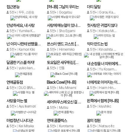
접근본능
[허니B] 그날의 우리는
더티 달링
5천+
두두, 스완송
5천+
Gogatsu
5천+
Gorou Kanbe
안녕하세요, 내 사랑
사랑에 매뉴얼이 있나요?
첫사랑은 귀엽지 않다
5천+
Yumika Kanade
5천+
Sho Egami
5천+
Kotoko Miroku
넌 이미 나한테 반했을걸?
몬스터 앤드 고스트 [허니B]
악마 만드는 법
5천+
Kamori Kiki
5천+
Himemiko
5천+
Kinoshita Sakura
달콤한 키스를 하자!
토요일은 새우튀김 [개정판]
내 순정을 너 따위에게 뺏길 순 없어 [허니B]
5천+
yukio kanesada
5천+
인톨
5천+
Yu Kosameda
연애골동점
Black Cowl [허니B]
너에게로 이어지는 이야기
5천+
DUO BRAND.
5천+
Miu Minami
5천+
Haim Hinode
사랑을 아는 별
왼쪽에서 함께 [허니B]
셰어하우스에 오신 걸 환영합니다 [허니B]
5천+
Ayu Ikemori
5천+
kiyuhiko
5천+
Mutsu
마법청년 니시다군
연애 콤플렉스
꿈의 정원
5천+
Kei Mitaka
5천+
Kurotama
5천+
Natsuo Ito