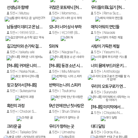
선생님과 함께!
귀찮은 포토제닉 [허니B]
우리들의 BL일기 [허니B]
5천+
Mutsu
5천+
Momimomiji
5천+
Rima Suzuki
남동생이 데리고 온 남자친구?!
모니터 너머 상사 부하
매직 아워의 연인들
5천+
아이바 모코 (Aiba Moko)
5천+
비그아루 (BIGR)
5천+
Niaoski
길고양이와 손가락 걸고 약속
S와 N
사랑이 가득한 계절
5천+
takatu aki
5천+
Nagisa Furuya
5천+
Yasumi Hazaki
[허니B] 귀여운 나의 밤비노
[허니B] 동경 소년 시네마
너의 몸에 부드러운 키스를
5천+
Naka Nakaoka
5천+
Miu Minami
5천+
Anthology
찾고 찾아서 [허니B]
반짝이는 나의 스피카
우리의 오토구로가 연애를 할 리가 없어!
5천+
Sukeyama
5천+
Tsutomu
5천+
Suiyoubi
혹란의 과정
9년 만에 만난 첫사랑은
[허니B] 마지막에서 시작하는 사랑 이야기
5천+
Chidori Sato
5천+
Shun Shiina
5천+
Chiyoko Numa
크라운 골
우리가 향하는 곳
대디 달링
5천+
Takako Shii
5천+
Umeshu
5천+
Gorou Kanbe