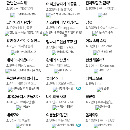
한 번만 부탁해!
잡아먹힐 것 같아!!
어쩌면 남자가 더 좋을지도 몰라 [일반판]
20만+
기뭉/ 영이
10만+
큐비씨앤엠/Ailu Cat comics
20만+
IIE STAR
그 남자의 사랑방식
시스템이 너무 치명적이야
남첩
10만+
웹티, 올코
3만+
Changpan Warrior, a10, Kuaikan Comics
30만+
오늘만 사는 형제
밥만 잘 사주는 이상한 이사님
어둠 속의 승객
망나니 도련님 조교 일지 (개정판)
7만+
퇴사/양은지
3만+
Xuan Zhe, Kuaikan Comics
5만+
처돌이 / AS, 은수
폐하 아니되옵니다
황제의 사랑방식
한번 해볼래?
2만+
칭링/Jimeng Cultural
1만+
웹티, 올코
20만+
©Xinmengjing, Tosay Culture Company Limited, Kuaikan Comics
특별한 관계의 법칙 [일반판]
술에 잠기다
테이크 오프
8만+
글작가: 유미지로 / 그림작가 : 뽀밀
3만+
2396스튜디오
1만+
Jui
내마음을 다시 흔들지마
나만의 짝사랑
장군령
20만+
큐비씨앤엠/Manman Comics
10만+
MINDZAP
7만+
투투사문/진청컬쳐
네버모어
여름눈[개정판]
돌아와줘
5천+
팀 히트맨
5천+
자유, 안녕
40만+
큐비씨앤엠/iCiyuan