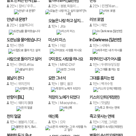
말도 안되는 관계 [일반판]
널 바라보며 [일반판]
존명
2만+
잠비 / 우주먼지
2만+
봉봉,옥동이 / 도드,몰코
2만+
린첸/Xianman Cultural
안녕! 내 운명?
러브 포엠
오늘은 나랑 하고 싶지 않아? [허니B]
2만+
숯불떡구이
1만+
해연
1만+
Jita
도련님을 물어왔습니다
미스터 미스
In Darkness [일반판]
1만+
엔쥬
1만+
아섬
1만+
서혜숙
사람으로 돌아가고 싶어
구미호도 사랑을 하나요
파쿠리인 내가 어시를
1만+
큐비/LeYou
1만+
MINDZAP
1만+
두루마리/도랑
봄날이 온다
묘한 그녀석
그대를 훔치는 법
1만+
위치진저
1만+
웹티, 올코
1만+
백귀수행
반항아 [BL]
적장의 노예가 되었다
키스의 단죄(개정판)
1만+
웨이치 BIBI
1만+
Miaoyisheng/The Shubl Website,Sanyuan studio
1만+
맛설탕
천의 얼굴
애신록
죽고 못사는 연애
1만+
봉블리 / DEAISM
1만+
으자
1만+
기범, 그리온
불편한 동거, But...
별들의 속삭임(개정판)