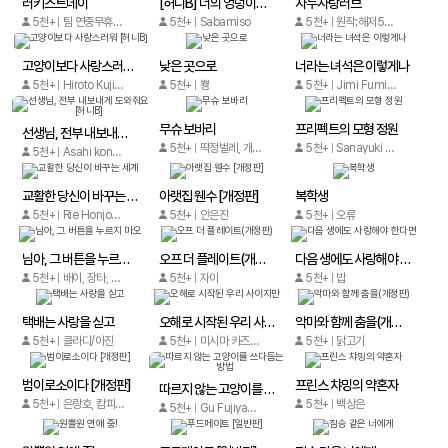
러키스트데이
[허니B] 너의 엉덩이를 보여줘!
자두사탕러브
5천+
팀 연중무휴지옥
5천+
Sabamiso
5천+
원작:해저500M / 도몽, 윤동백
고양이보다 사랑스러워 [허니B]
낮은 곳으로
너라는 녀석은 이렇게나
5천+
Hiroto Kujirada
5천+
뿅
5천+
Jimi Fumikawa
무슈 보바리
프리펙트의 모형 정원
선생님, 전부 내보내게 도와줘요 [허니B]
5천+
딱정벌레, 개락
5천+
Sanayuki Sato
5천+
Asahi kondou
교활한 당신이 바꾸는 세계
아랫집 웬수 [개정판]
복학생
5천+
Rie Honjoh (혼죠 리에)
5천+
안은진
5천+
오류
님아, 그 버튼을 누르지 마오
오프 더 플레이트(개정판)
다음 생에도 사랑해야 한다면
5천+
배이, 장타, 내츄럴향기
5천+
자이
5천+
밥
택배는 사랑을 싣고
오해로 시작된 우리 사이지만
악마와 함께 춤을(개정판)
5천+
클라디/아진
5천+
미시마 카즈히코
5천+
닭고기
범이로소이다 [개정판]
프린스 챠밍의 약혼자
따르지 않는 고양이를 쓰다듬는 방법
5천+
은랑호, 캄피트
5천+
백상은
5천+
Gu Fujiyama (후지야마 구우)