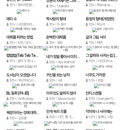
소문의 사에키는 그와 사랑을 하고 싶다
1만+
큐비씨앤엠/Manman Comics
1만+
Wangcaideju
1만+
Utakata
메리 수
짝사랑의 형태
동정의 형태(개정판)
1만+
나인썸머/리틀머드
1만+
S-몽키
1만+
박노덕
데뷔를 피하는 방법
완벽한 대체품
글과 그림 사이
1만+
도정 / 공수교대
1만+
일원
1만+
메엔
탭탭탭(Teb Teb Teb) [일반판]
그 알파와 사귀는 법 [BL]
네가 정말 좋아서 미치겠어 [허니B]
1만+
글작가: 콩나물 / 그림작가: 달걀
5천+
사진조/moxian comics
5천+
Ayu Ikemori
도사님이 오셨습니다
귀신을 보는 남자
너무도 가까운
5천+
YAOYAO/Joyworks/V Bros team
5천+
A4
5천+
유엘
BL 동화 [허니B]
아무것도 말하지 않아
안티스캔들
5천+
Anthology
5천+
Mayumushi
5천+
manger,미스야투/위츠
안개 속의 괴물
악마와 나 사이에는
욕망이라는 것에 대하여(개정판)
5천+
더므, 뿅, 도해늘
5천+
설록티, 디망
5천+
김공룡