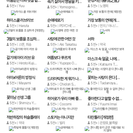
미움받는 나와 햇살 같은 너
춘정지란 (春情之亂)
죽기 싫어서 영웅을 키우기로 했습니다
5천+
Yuu
5천+
노명희
5천+
Yomogino, Homerun Ken
하이스쿨 러브러브
순애에로기
가장 보통의 연애(개정판)
5천+
Haruta
5천+
PSYCHE DELICO (사이케 데리코)
5천+
먼지 / 아나 / 조우
3월의 보름을 조심하라 [개정판]
사랑에 관한 어떤 것
서하
5천+
스탠, 최송
5천+
Aki Takatsu
5천+
약국
갈기에 아이 러브 유
여름보다 푸르게
마스크 속 얼굴, 나에게만 보여줘
5천+
Hiroto Kujirada
5천+
Yupopo Orishima
5천+
Katsumi Tsubaki
아이ⅹ어른의 방정식
꽃피는 사랑이 온다 [허니B]
드라마틱한 게 뭐가 나빠 [허니B]
5천+
Mayami
5천+
Tadanoyasu
5천+
Chidori Sato
꽃미남 선생 그룹
히어로가 우리 아빠 좋아한대요! [허니B]
좋아한다고 말할 수 없어 [허니B]
5천+
Shimizu Yuu
5천+
Cocomi
5천+
Yuumi Imai
적반하장의 허슬플레이
스토커는 아니지만
타란툴라 [개정판]
5천+
약국
5천+
빌리
5천+
은랑호,불족발