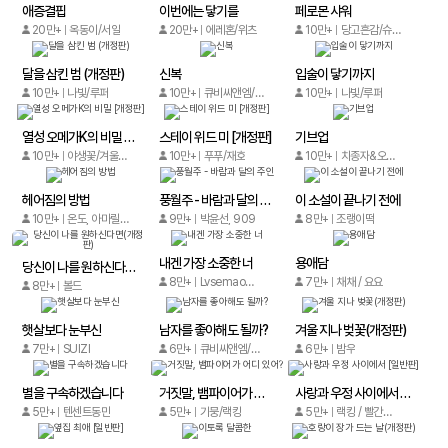
애증결핍
이번에는 닿기를
페로몬 샤워
20만+
옥동이/서일
20만+
에레혼/위츠
10만+
당고흔감/슈농왕
달을 삼킨 범 (개정판)
신복
입술이 닿기까지
10만+
나빛/루퍼
10만+
큐비씨앤엠/Comicat
10만+
나빛/루퍼
열성 오메가K의 비밀 [개정판]
스테이 위드 미 [개정판]
기브업
10만+
야생꽃/겨울엔/바람
10만+
푸푸/재호
10만+
치종자&오리진 체쿼코믹스
헤어짐의 방법
풍월주 - 바람과 달의 주인
이 소설이 끝나기 전에
10만+
온도, 아마릴리아
9만+
박윤선, 909
8만+
조랭이떡
내겐 가장 소중한 너
용애담
당신이 나를 원하신다면(개정판)
8만+
Lvsemaomaoqiu/Xuanshan Comics
7만+
채채 / 요요
8만+
볼드
햇살보다 눈부신
남자를 좋아해도 될까?
겨울 지나 벚꽃(개정판)
7만+
SUIZI
6만+
큐비씨앤엠/Manman Comics
6만+
밤우
별을 구속하겠습니다
거짓말, 뱀파이어가 어디 있어?
사랑과 우정 사이에서 [일반판]
5만+
텐센트동만
5만+
기뭉/랙킹
5만+
랙킹 / 빨간구두