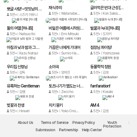
채식주의
글러먹은 빈대 근성 [허니B]
뽀글 사랑! ~밋밋남의 삼각관계~
5천+
Watanabe Nana
5천+
Kon Sakisaka
5천+
스즈키 아유나
둘의 여열 [허니B]
비밀은 여름에 시작된다 [허니B]
벌꿀과 늑대 [허니B]
5천+
Natsuo Ito
5천+
Emi Mitsuki
5천+
도자키
아침과 낮과 밤과 그 다음엔
가끔은 너에게 기대어
점장님 파이팅!
5천+
Kazu Natsui
5천+
Sumio Hashi
5천+
Yoshizawa
우리집 신령님
소야곡
동물학적 정원
5천+
감독
5천+
양여진
5천+
김쌤
유혹하는 Gentleman
토츠나기가 맴도는 너의 목덜미
fanfaration!
5천+
김쌤
5천+
Zeccho
5천+
Kosaki
벚꽃과 전생
치키 몽키
AM 4
5천+
Hiraeri
5천+
Yoko Onohara
5천+
김쌤
About Us
Terms of Service
Privacy Policy
Youth
Protection
Submission
Partnership
Help Center