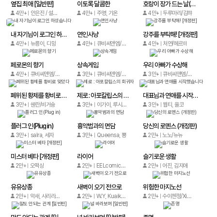
옆집 최애 [일반판]
이토록 달콤한
호랑이 장가 드는 날(개정판)
4만+
안은진 / 설록티
4만+
주영, 기온
4만+
두루마리/김햐
내 자기님이 로그인 하셨습니다
연인사냥
강주를 부탁해! [개정판]
4만+
뉴릉이, 디망
4만+
큐비씨앤엠/1819xiamen
4만+
처연/헤르테
페로몬의 향기
상속게임
우리 아빠가 수상해
4만+
큐비씨앤엠/Zhiyin Animation
3만+
큐비씨앤엠/white night
3만+
큐비씨앤엠/Qingting Culture
폐위된 황제를 황비로 맞았다
제로 : 아포칼립스의 회귀자
대표님과 연애를 시작했습니다
3만+
쉔란/비거슝
3만+
이가이, 루시아
3만+
웹티, 올코
플러그 인(Plug in)
흉악범과의 면담
당신의 로멘스 (개정판)
3만+
salra, 세자
3만+
Queensa, 뿅
2만+
노노/뉴뉴
미스터 베타 [개정판]
라이어
슬기로운 생활
2만+
오떡상
2만+
EELcomics/EELcomics
2만+
어진, 김지애
유유상종
새벽이 오기 전으로
위험한 마지노선
2만+
악새, 사리라면,씰론,한오디
2만+
W.Y, Kuaikan Comics
2만+
수이첸청/Xinglu Comics/Zuoer congdong