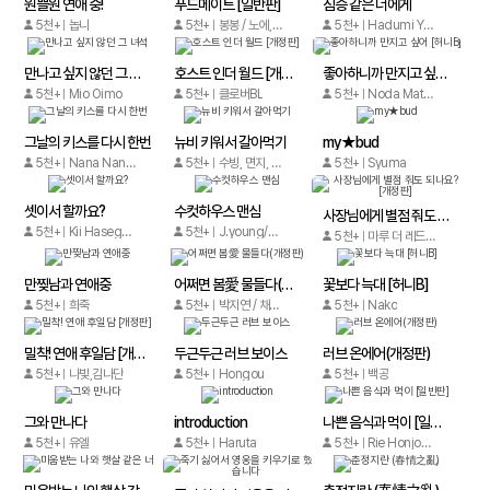
원쁠원 연애 중!
푸드메이트 [일반판]
짐승 같은 너에게
5천+
놉니
5천+
봉봉 / 노에,Min
5천+
Hadumi Yuki
만나고 싶지 않던 그 녀석
호스트 인더 월드 [개정판]
좋아하니까 만지고 싶어 [허니B]
5천+
Mio Oimo
5천+
클로버BL
5천+
Noda Matsumoto
그날의 키스를 다시 한번
뉴비 키워서 갈아먹기
my★bud
5천+
Nana Nanato
5천+
수빙, 면지, 백삼
5천+
Syuma
셋이서 할까요?
수컷하우스 맨심
사장님에게 별점 줘도 되나요? [개정판]
5천+
Kii Hasegawa
5천+
J.young/정아로
5천+
마루 더 레드, 오샤
만찢남과 연애중
어쩌면 봄愛 물들다(개정판)
꽃보다 늑대 [허니B]
5천+
희죽
5천+
박지연 / 채팔이
5천+
Nako
밀착! 연애 후일담 [개정판]
두근두근 러브 보이스
러브 온에어(개정판)
5천+
나빛,김나단
5천+
Hongou
5천+
백공
그와 만나다
introduction
나쁜 음식과 먹이 [일반판]
5천+
유엘
5천+
Haruta
5천+
Rie Honjoh (혼죠 리에)