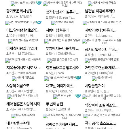
향기로운 회사생활
남편님, 이혼해주세요
엄격한 상사의 질투가 너무 귀여워요!
30만+
EYE/링아
10만+
아커문화 / 아커문화
10만+
Suiren Tsukino
어느 알파랑 할래요? [개정판]
사랑이 넘쳐흘러
사랑의 형태 : 마음이 향하는 곳
10만+
베리 / 나야
8만+
웹티, 올코
1만+
Lubianzhangsan
이게 첫사랑일 리 없어!
투명해지는 너를 향해 달릴게
상사의 압력이 너무 세서 사랑을 못해!
5천+
MIZONG/MINDZAP
5천+
큐비씨앤엠/iQIYI comics
5천+
Hazuki Minamino
지옥 끝에서도 서로 사랑하자
결혼 플래그를 꺾고 싶어
거만한 도련님과 계약 결혼
5천+
Yuba Koiwai
5천+
pica
20만+
Gunai/Xiangwang+HM heros
사랑의 이름으로
대표님, 아이가 여섯명이래요!
사랑을 할거야
5천+
큐비씨앤엠/Xiaomingtaiji
40만+
XingLing
8만+
웹티, 올코
계약 결혼은 사랑의 시작
두 번째 남편
막장 피폐 소설 여조연을 그만할게!
7만+
큐비씨앤엠/MAN SHEN CO-CREATION
5만+
고을원, 실
1만+
큐비씨앤엠/MAN SHEN CO-CREATION
내 사랑을 부탁해
폭군 공작, 호스트로 전생하다
정략결혼이지만 사랑받고 있습니다
1만+
Megumi Yamaguchi
5천+
Aori Hiragi, Toesaku, Rieko Mita