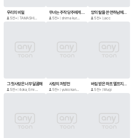
말할 수 있나요
여자 공수혁
꽃집 왕자님에게는 가시가 있다. [개정판]
5천+
박선경
5천+
동우나
5천+
Yuko Kamoto
[퓨어] 결혼 가챠
무릎 꿇고 구두를 핥아라
에스퍼인 내가 상사와 결혼하게 되었는데
5천+
Satoru TAKAMIYA
5천+
Ai Tenkawa
5천+
Kazuko Higashiyama
좋아해를 저에게 주세요
싱글맘은 재혼할 수 없다
키스도 초능력
5천+
Yuu, Sasaki Yukie
5천+
Youko Miyajima
5천+
큐비씨앤엠/Shuqi
선배는 제 거잖아요?
블러드 러브 [로맨스홀릭]
임신 활동 하우스에 전 남친이 있었습니다
5천+
Kyoko Fumi
5천+
sayu
5천+
Yuuniji,Tomone Shiozuka (유니지, 시오즈카 토모네) /Yudu Ukai (우카이 유즈)
오늘 밤, 너와 키스의 서약을
그래도 좋아해
사랑에 빠진 바이올리니스트
5천+
Saki Aikawa
5천+
yukio kanesada
5천+
miyoshiro kei