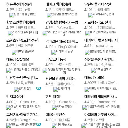
하는 중전 [개정판]
테이크 백 [개정판]
남편 만들기 대작전
4만+
초야, 산홍
1만+
마루 더 레드, 대봉, 일락
10만+
웹티, 올코
합법 스캔들 [개정판]
안경남을 함락시키는 법
가르쳐주세요, 선배
4만+
마루 더 레드, 천의얼
3만+
Yefeiye, Scarlett
10만+
진저리·희희·이응이
스위츠 인 슈트 [개정판]
내 가면이 벗겨질 때까지
악마같은 대표님과 계약을 맺었다.
6만+
이룸, 이른꽃
5천+
sawa tomono, KondoTaku
10만+
Ping Yi/Xiaxi
대표님 살살해요
너 말고 네 동생
심장을 훔친 사랑 [개정판]
100만+
웹티, 올코
9만+
천공수스튜디오
2만+
최기억, 권열희
너랑 하는 나쁜 짓 [개정판]
대표님 안돼요
당신을 완벽히 버리는 법 [개정판]
2만+
방울, 효무라. 가현
200만+
허강 / CIAYO Comics
5천+
클레버,메타툰,곰배,이른꽃
만지고 싶어!
한 번 더 해!
대표님의 계획적인 사랑법
80만+
China Literature / Vigor Comic
70만+
Cloud Studio
40만+
Yunman, YY
그 남자와 아찔한 계약 연애
애타는 로맨스
아찔함과 야릇함 사이 [개정판]
20만+
Dong Yue Chu Er/Hong Shu Wang
10만+
강선, 마곰
2만+
이프릴