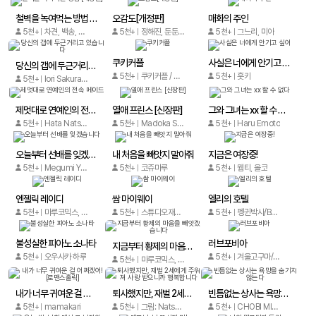
철벽을 녹여먹는 방법 [개정판]
오감도[개정판]
매화의 주인
5천+
차견, 백송, 리아나Riana
5천+
정해진, 둔둔, 초창, 메타툰
5천+
그느리, 미아
쿠키커플
사실은 너에게 안기고 싶어
당신의 갭에 두근거리고 있습니다
5천+
쿠키커플 / 유미
5천+
훗카
5천+
Iori Sakura, Asumi Hara
제멋대로 연예인의 전속 메이드
열애 프린스 [신장판]
그와 그녀는 xx 할 수 없다
5천+
Hata Natsuha
5천+
Madoka Seizuki
5천+
Haru Emoto
오늘부터 선배를 잊겠습니다
내 처음을 빼앗지 말아줘
지금은 여장중!
5천+
Megumi Yamaguchi
5천+
코쥬마루
5천+
웹티, 올코
엔젤릭 레이디
쌈 마이웨이
엘리의 호텔
5천+
마루코믹스, 수수
5천+
스튜디오재미, 쥬니, 초코라떼/ KBS, 임상춘
5천+
펭귄박사/Bora Song,MU/스튜디오원픽
불성실한 피아노 소나타
러브포비아
지금부터 황제의 마음을 빼앗겠습니다
5천+
오우사카 하루
5천+
겨울고구마/로바도키
5천+
마루코믹스, kiki
내가 너무 귀여운 걸 어쩌겠어! [로맨스홀릭]
퇴사했지만, 재벌 2세에게 주워져 사랑 받으니까 행복합니다
빈틈없는 상사는 욕망을 숨기지 않는다
5천+
mamakari
5천+
그림: Natsumi Honda 원작: Rie Katou 캐릭터 원안: NAO KATO
5천+
CHOBI MIYANO