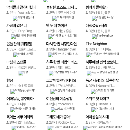
악마들과 얽혀버렸다
불량한 호스트, 고지식한 여고생
황녀가 돌아왔다
4만+
Yoolook Culture Media
3만+
코코노에 야에
3만+
웹티, 올코
가랑비 같은 너
백 투 더 하이틴
애정결핍+사랑
3만+
DingBing / DingBing
3만+
기선 / 홍슬
3만+
웹티, 올코
몹쓸 관계 [개정판]
다시 한 번 사랑한다면
The Neighbor
3만+
김홍차,크로,윤소다
3만+
fanqienovel
3만+
타리나이트
마침내 스캔들
하루 한 번 마법의 키스
하루에 한 번씩 뽀뽀해 줘
3만+
김로현, 정경하
3만+
웹티, 올코
3만+
큐비씨앤엠/iQIYI comics
향장
그날 밤을 책임지세요
폭군 사장님의 달콤한 덫
3만+
영초/묘묘리
3만+
큐비씨앤엠/Guangzhou Anyue
3만+
Nanami Tuzuki, aberage, FRAN
어화둥둥, 공주마마
여신님의 이중생활
스위트 펫 라이프
3만+
B니루
3만+
Yoolook Culture Media
3만+
Chisaki Takada/Takara Uchino
육아는 너무 어려워
그래도 네가 좋아!
어이상실의 시대
2만+
쵸이탕/Manshen Comics
2만+
Yoolook Culture Media
2만+
정아로/꼼이