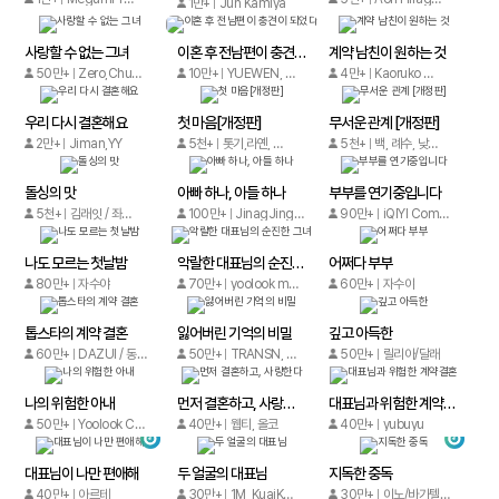
1만+
Jun Kamiya
사랑할 수 없는 그녀
이혼 후 전남편이 충견이 되었다
계약 남친이 원하는 것
50만+
Zero,Chunfeng studio/kkworld
10만+
YUEWEN, YUEGUANBAISHAO
4만+
Kaoruko Miyama, Ruko Miyama
우리 다시 결혼해요
첫 마음[개정판]
무서운 관계 [개정판]
2만+
Jiman,YY
5천+
톳기,라옌, 메타툰
5천+
백, 례수, 낮하늘, 마루 더 레드
돌싱의 맛
아빠 하나, 아들 하나
부부를 연기중입니다
5천+
김래잇 / 좌청룡
100만+
JinagJingHaiQi / 공자여설
90만+
iQIYI Comics
나도 모르는 첫날밤
악랄한 대표님의 순진한 그녀
어쩌다 부부
80만+
자수야
70만+
yoolook media
60만+
자수야
톱스타의 계약 결혼
잃어버린 기억의 비밀
깊고 아득한
60만+
DAZUI / 동청cutie
50만+
TRANSN, MiFenPink
50만+
릴리아/달래
나의 위험한 아내
먼저 결혼하고, 사랑한다
대표님과 위험한 계약결혼
50만+
Yoolook Culture Media
40만+
웹티, 올코
40만+
yubuyu
대표님이 나만 편애해
두 얼굴의 대표님
지독한 중독
40만+
아르테
30만+
1M, KuaiKan, YY
30만+
이노/바가텔/EYE/황한영