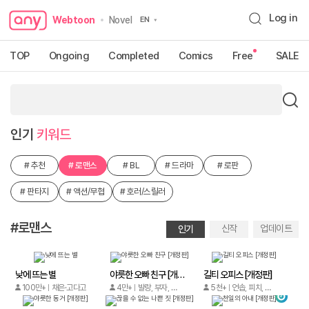
Log in
Webtoon
Novel
TOP
Ongoing
Completed
Comics
Free
SALE
인기
키워드
#
추천
#
로맨스
#
BL
#
드라마
#
로판
#
판타지
#
액션/무협
#
호러/스릴러
검색어를 입력해 주세요.
#로맨스
신작
업데이트
인기
낮에 뜨는 별
야릇한 오빠 친구 [개정판]
길티 오피스 [개정판]
100만+
채은·고다고
4만+
발랑, 부자, 도민아, 마루 더 레드
5천+
언솝, 피치, 아교