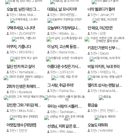
오늘 밤, 남친 대신 그 남자와
대표님, 날 꼬시지 마!
너의 멜로디가 들려
5천+
Mirei, Meika Kamiki
5천+
큐비씨앤엠/Guangzhou Anyue
5천+
Jiman,YY
구해주세요, 니니타!
오늘부터 가정부입니다만!
안 돼요, 야근만은
5천+
ZUOAN/YY
5천+
Kitako, Jun Natsuba
5천+
요뎅
야쿠자, 기릅니다
이 남자, 고스펙 동정입니다
키죠인 가문의 신부 -오니에게 선택받은 몰락 영애-
5천+
와타세 하나
5천+
Kana Hoshida
5천+
Sauro
일단 먼저 하고 싶어
아름다운 수컷은 가시투성이
비밀 아지트, 늑대 주의
5천+
Yamabuki Tefu(Re，AER), Haruyoshi Sakura, Yosikawa,
5천+
소우다스이
5천+
우에조노 마코토
그 사랑, 취급 주의!
엘리트 상사는 렌털 남친?!
2회차 인생은 최애의 식량입니다?!
5천+
Farina Sugimoto
5천+
Kohana Miyase
5천+
Kurakura
강인한 그와 거리감 제로의 연애
황금숲
우리는 사랑이 서툴러 [로맨스홀릭]
5천+
Mizu Aoi/Yayoi Kagetsu
5천+
견지, 연생 / 류화 / 윤소리
5천+
Tachibana Eiko
아랫집 웬수 [개정판]
오늘도 태워줘
선생님, 저희 같은 호적 되어볼래요?
5천+
안은진
5천+
HAHANI
5천+
원작: Aiko Takeda 작화: Yu Iyama