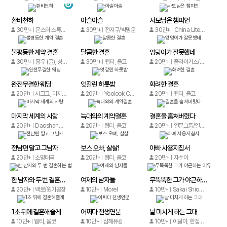
환비천하
아슬아슬
사모님은 챔피언
30만+
몬스터 스튜디오, 텐센트 동만
30만+
전지구/박명운
30만+
China Literature
불평등한 계약 결혼
달콤한 결혼
엉덩이가 잘못했네
30만+
홍우 (글), 샹왕 (그림)
30만+
웹티, 올코
20만+
줄라이키스/자몽사이다
완전무결한 웨딩
엇갈린 하룻밤
화려한 결혼
20만+
시크크, 미지/수핀
20만+
Yoolook Culture Media
20만+
웹티, 올코
마지막 세계의 사랑
늑대와의 계약결혼
결혼을 훔쳐버렸다
20만+
Daoshang,YY
20만+
웹티, 올코
20만+
열문그룹/열문그룹
전남편 말고 그남자
보스 오빠, 살살!
아빠 사용지침서
20만+
소명태극
20만+
웹티, 올코
20만+
자수야
한 남자와 두 번 결혼하는 법
여제의 남자들
무뚝뚝한 그가 야근하는 이유
20만+
백로/원기공장
10만+
Morel
10만+
Sakai Shio/Chika Akabane
1초 뒤에 결혼해줄게
어쩌다 천생연분
날 미치게 하는 그대
10만+
웹티, 올코
10만+
심해유광
10만+
이달아, 한집/양이고