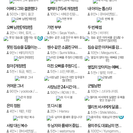
어쩌다 그와 결혼했다
컬렉터 [15세 개정판]
내 아이는 톱스타
50만+
웹티, 올코
10만+
서혜은·탄윤·775
8만+
큐비씨앤엠/Manman Comics
오빠 남편[개정판]
가면 부부
두 번째 썸
2만+
와비, 툐끼, 메타툰
5천+
Saya Yoshizawa / Shibatora
5천+
비아이
못된 짐승을 길들이는 법 [개정판]
웬수 같은 소꿉친구와 육아 중입니다
짐승 같은 아저씨를 감당할 수 있겠어? [일반판]
9만+
베리/라치크
5천+
Sumi Mikamo (Re, AER), MokumeKyo, happy mind
10만+
Megumi Kanzaki
침야 [개정판]
미친 오빠를 주웠다 [개정판]
옆집의 양아치는 예뻐요 [개정판]
5천+
토금, 뭬진, 은서예
5천+
소민,메타툰,이치광,골드드럼
5천+
발랑, 마루 더 레드, 점빵
귀여운 그녀
군벌남편
사장님은 24시간 야한 업무중?! [일반판]
90만+
yoolook / media
10만+
스타리나이트
50만+
ROW / 쿠리코
은의 정원
또 다시 봄
엘리트 비서에게 달콤한 유혹을 받고 있습니다
4만+
채은, 터장
2만+
Hanxu
5천+
Shiki Mido, Saiki
사랑 대신 복수
두 남자와 룸쉐어 중입니다!
용의주도 대표님의 연애 게임
4만+
큐비씨앤엠/Ifeng comic
5천+
watomura
100만+
Yunqimmoli, Xiangwang / Ailu Cat