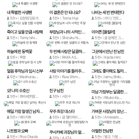
내 특별한 사생팬
이 결혼은 안 되나요?
나비는 세 번 변태한다
5천+
김창원/김토끼
5천+
Toma Huji
5천+
라다 / 컨트리리
죽이고 싶을 만큼 사랑해
부장님과 나의 사적인 주말
이어폰 [올컬러]
5천+
Tomy Ishikawa / Rui Aimi
5천+
Shizuku Natsuyagi
5천+
글 윤혜인 그림 권열희
하늘에 핀 동백꽃
두 번째 사랑은 달콤하고 위험해
그곳에서 만난 전 남친
5천+
죽쩡
5천+
RAKA ASUNO
5천+
Kaida Hiro
얼음 후작님과 임시 신부
사랑 이야기를 들려주세요
그래도 좋아해도 될까요?
5천+
Mashurou Kimura, Rica Uzuki
5천+
Ruia Shimakage
5천+
Iamu,Shiki Kazutoki, Shizuka Yamaguchi, Teammikki
오! 나의 수호신
친구 남친
미남 가정부는 달콤한 거짓말을 한다
5천+
큐비씨앤엠/iQIYI comics
5천+
서은수
5천+
Rituko Kamuro
매일 가장 잘생긴 남자는 죽는다
우주 최강 대스타
가벼운 사장님의 장난스런 키스
5천+
에이치투
5천+
글 젤리피쉬 그림 도힌이
5천+
Amesato Tsukasa / Yumiko Takemura
니트짱과 오빠
아찔한 전남편
쿠사카베 과장님의 말랑말랑 러브
5천+
Pico Okada
5천+
별규, 기뭉, 여백
5천+
AJITA