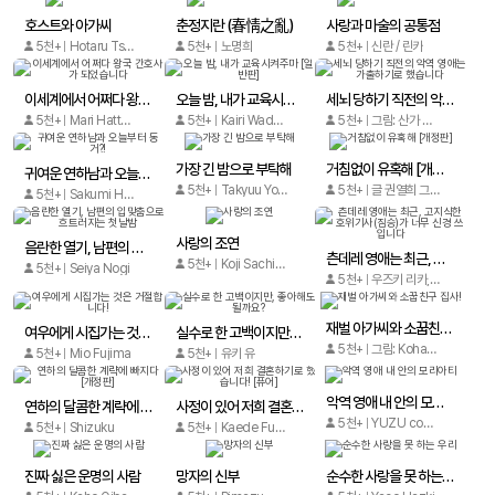
호스트와 아가씨
춘정지란 (春情之亂)
사랑과 마술의 공통점
5천+
Hotaru Tsubaki, Eito Shirota
5천+
노명희
5천+
신란 / 린카
이세계에서 어쩌다 왕국 간호사가 되었습니다
오늘 밤, 내가 교육시켜주마 [일반판]
세뇌 당하기 직전의 악역 영애는 가출하기로 했습니다
5천+
Mari Hattori/Ruina
5천+
Kairi Wada (와다 카이리)
5천+
그림: 산가 미츠루 원작: 타니 릿카 캐릭터 원안: 마사키 미치
가장 긴 밤으로 부탁해
거침없이 유혹해 [개정판]
귀여운 연하남과 오늘부터 동거?!
5천+
Takyuu Youko
5천+
글 권열희 그림 권열희
5천+
Sakumi Hanada
사랑의 조연
음란한 열기, 남편의 입맞춤으로 흐트러지는 첫날밤
츤데레 영애는 최근, 고지식한 호위기사(짐승)가 너무 신경 쓰입니다
5천+
Koji Sachico
5천+
Seiya Nogi
5천+
우즈키 리카, 모리타 료
재벌 아가씨와 소꿉친구 집사!
여우에게 시집가는 것은 거절합니다!
실수로 한 고백이지만, 좋아해도 될까요?
5천+
그림: Koharu Shido 원작: Amaru Hiiragi 캐릭터 원안: Ohana
5천+
Mio Fujima
5천+
유키 유
악역 영애 내 안의 모리아티
연하의 달콤한 계략에 빠지다 [개정판]
사정이 있어 저희 결혼하기로 했습니다! [퓨어]
5천+
YUZU comics
5천+
Shizuku
5천+
Kaede Fubuki/Yuzuha Tachibana/Ikka Kotone
진짜 싫은 운명의 사람
망자의 신부
순수한 사랑을 못 하는 우리