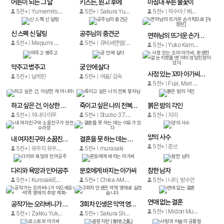
어른이 되는 그 날
키스는, 원고 후에
마침내 푸른 불꽃이
5천+
Yumemitsuki
5천+
Sakura Yukimori
5천+
허수아 / 배로빈
신 스펙 신 달링
공주님의 충견군
연하남의 뜨거운 손가락으로 [개정판]
5천+
Megumi Hazuki
5천+
큐비씨앤엠/Xiaomingtaiji
5천+
Yuko Kamoto
약주고 병주고
궁 안에 살다
사정 있는 꼬마 아가씨, 환생한 걸 눈치챘을 땐 이미 엉망진창이었다
5천+
날계란
5천+
여울/ 김숙
5천+
Fujii, Mari Manishi, Kaoru Harugano
하고 싶은 건, 이상한 게 아니야!
죽이고 싶은 나의 전복 왕자님
붉은 밤의 각인
5천+
히나타 미무
5천+
Studio 37.5& 노이정
5천+
지미
양의 사수
내 여자친구와 소꿉친구가 완전 수라장
결혼을 못 하는 데는 이유가 있다
5천+
준쓰
5천+
유우지 유우지/나나스케
5천+
murasaki
다리와 욕망과 인어공주
문호에게 바치는 아가씨
참한 남자
5천+
KurosakiEeyo, necoaka, inoueOna
5천+
Chika AMAMIYA
5천+
나티, 방수인
연애 없는 결혼
공작가는 오라버니가 이으세요! -악역 영애의 추방 계획-
3회차 인생은 악역 영애로 살겠습니다
5천+
Midori Murasaki
5천+
Zakku Yukito, Yae Kokonoe
5천+
Sakura Shiba / Yuta Tomonari