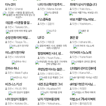
타누코이
나의 미녀화가 멈추지 않아?!
최애가 상사가 됐습니다
5천+
Uraroji
5천+
Mana Aizen
5천+
Yuki Azuma, Ito Morinaga
키스중독증
바보 커플? 아뇨 바보입니다.
극감혼 ~이혼할 줄 알았는데, 음흉한 후계자한테 익애 받고 있어요!!~
5천+
김윤이
5천+
Yoshitomo Watanabe
5천+
Takako Shigematsu
순정 만화 따위 제일 싫어
U.F.O
붉은 꽃
5천+
Touya Tobina
5천+
여호경
5천+
Iohara Mia, Ebisu Hanako
어느샌가 한가득!
아가씨와 시노노메
함정에 빠진 시녀, 냉혹한 귀족에게 사랑받다!
5천+
HAHANI
5천+
Yurie Nain
5천+
Yuuri Futami
은하수 허니
신데렐라 관리인 [퓨어]
추방당한 마녀는 젊은 기사에게 간택 당했습니다
5천+
Maki Fujita
5천+
Kana NANAJIMA
5천+
야마다 모카,야나기다 치유키
비즈니스 키스!
내겐 조금 특별한 그녀
oh! 벌거벗은 이사님 시즌2
5천+
카나츠 쿠미
5천+
Kuaikan/YY
5천+
허정인
너의 망상이 힘들어
남자 가정부를 원해
마법소녀 78세 마복희
5천+
Kotoko Shiroba
5천+
Yotsuhara Furiko
5천+
폴라곰/도랑