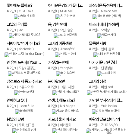
좋아해도 될까요?
허니문은 강의가 끝나고
과장님은 독점욕이 너무 강해요
2만+
Yuki Takahashi/Usagi
2만+
Miku MOMONO
2만+
Nekoo Momoshiro, Sanae Matsumoto
그날의 우리들
용, 감한 연애
미스터 베타 [개정판]
2만+
kid
2만+
요신, 슝슝
2만+
오떡상
사랑이 밥 먹여 주나요?
그녀의 이중생활
달콤한 사랑
2만+
Yoolook Culture Media
2만+
Jiman/YY
2만+
웹티, 올코
인 유어 드림 (In Your Dream)
거짓없는 연애
내가 키운 남친 741
2만+
도랑 / 김광민
2만+
YangMeiwei,SASA XiaDi
2만+
단청영월
냉정보스 저 좀 놔주세요
봄이 왔으면
그녀의 심청
2만+
스튜디오 유록문화 (yoolook culture studio)
2만+
그림 · 시연 l 글 · 제찬 l 원작 · 단연필
2만+
비완,seri
연애하고싶어
선생님, 해도 돼요?
거만한 부사장에게 잡혔습니다
2만+
Hean / Hean
2만+
Ikoi Migita
2만+
Yuki Ishikawa / Sana Mochiduki
봄날의 팔광
사모님 울지 마세요
마왕의 딸로 살아남기
2만+
우표, 현고운/테라스툰
2만+
아커문화
2만+
ZUOAN/YY