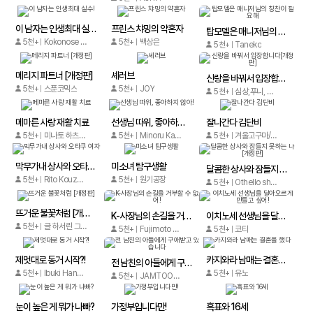
이 남자는 인생최대 실수!
프린스 챠밍의 약혼자
탑모델은 매니저님의 칭찬이 필요해
5천+
Kokonose Shiki
5천+
백상은
5천+
Taneko
메리지 파트너 [개정판]
셰러브
신랑을 바꿔서 입장합니다[개정판]
5천+
스푼코믹스
5천+
JOY
5천+
심상,푸니, 메타툰
메마른 사랑 재활 치료
선생님 따위, 좋아하지 않아!
잘나간다 김단비
5천+
미나토 하츠하루
5천+
Minoru Katsura
5천+
겨울고구마/하산아리
막무가내 상사와 오타쿠 여자
미소녀 탐구생활
달콤한 상사와 잠들지 못하는 나 [개정판]
5천+
Rito Kouzuki
5천+
원기공장
5천+
Othello shimajima
뜨거운 불꽃처럼 [개정판]
K-사장님의 손길을 거부할 수 없어!
이치노세 선생님을 달아오르게 만들고 싶어!
5천+
글 하서린 그림 권열희
5천+
Fujimoto Bakery
5천+
코타
제멋대로 동거 시작?!
카지와라 남매는 결혼을 했다
전 남친의 아들에게 구애받고 있습니다
5천+
Ibuki Haneda/Amemichi Sunagawa
5천+
유노
5천+
JAMTOON /Toriya (토리야)
눈이 높은 게 뭐가 나빠?
가정부입니다만!
흑표와 16세