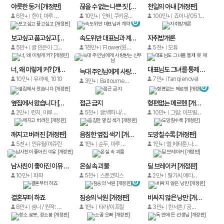
야릇한 동거 [개정판]
끊을 수 없는 나쁜 짓 [개정판]
천일의 아내 [개정판]
6만+
한야, 마루 더 레드, 뽕시꽁시
10만+
안테, 쿠키문, 플랜비
100만+
죠이나/0510/베리
보고싶고 품고싶고 [개정판]
속도위반 대표님과 계약 아내
자취방개론
5만+
글 민은아 그림 권열희
1천만+
Flower(원작), Shibuciyuan/kkworld
5천+
모튜
너, 왜 이렇게 커? [개정판]
대표님도 그녀를 통제 못 해
늑대 주인님에게 사랑받는 신부님
10만+
유라떼, 1010
7만+
fanqienovel
3만+
Baitoumeng, CAT-CreativeGroup
옆집에서 왔습니다 [개정판]
접근 금지
형편없는 메르헨 [개정판]
2만+
런치, 마루 더 레드, 우유양
5천+
글:백하나/그림:지미
10만+
그림: 이프릴 / 원작: 언솝
깨지고 버려진 [개정판]
음침한 옆집 색기 [개정판]
도망칠수록 [개정판]
5천+
안유월/미쥬란
1만+
순두, 마루 더 레드, 진새벽
1만+
엘,메타툰,나뮤,로즈페이퍼
남사친이 좋아진 이유 [개정판]
온실 속 괴물
딜 브레이커 [개정판]
10만+
퍄퍄
5천+
스푼코믹스
2만+
딸기씨,메타툰,모모도,리베냐
결혼부터 하죠
짐승의 낙원 [개정판]
비싸지 않은 낭만 [개정판]
8만+
숨니 / 원작: 아이수
1만+
타라/이프릴
3만+
한서흔 / 공인영