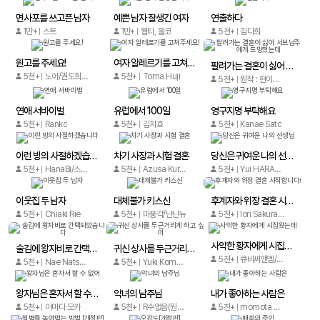
면사포를 쓰고픈 남자
예쁜 남자 잘생긴 여자
연출하다
1만+
스트
1만+
웹티, 올코
5천+
김다희
원고를 주세요!
여자 알레르기를 고쳐주세요!
팔려가는 결혼이 싫어 서브남주에게 도망쳤는데
5천+
노아/권도희, 인디고
5천+
Toma Huji
5천+
원작 : 현이령 글 : 진리군 그림 : 늘양
연애 서바이벌
유럽에서 100일
영구지명 부탁해요
5천+
Ranko
5천+
김지효
5천+
Kanae Sato
이런 빙의 사절하겠습니다
차기 사장과 시험 결혼
당신은 귀여운 나의 선생님
5천+
HanaBi/스튜디오원픽
5천+
Azusa Kurono, Namika Ebi
5천+
Yui HARADA
이웃집 두 남자
대체불가 키스신
후계자와 위장 결혼 시작합니다!
5천+
Chiaki Rie
5천+
마풍각/냔냔뉴
5천+
Iori Sakura, Yuki Ishikawa
사악한 황자에게 시집왔는데
술김에 왕자비로 간택되었습니다
귀신 상사를 두근거리게 하고 싶어
5천+
큐비씨앤엠/Guangzhou Anyue
5천+
Nae Natsuno
5천+
Yuki Komachi
왕자님은 혼자서 할 수 없어
악녀의 남주님
내가 좋아하는 사람은
5천+
야마다 모카
5천+
R수없음(원작: 이하론)
5천+
momota aco