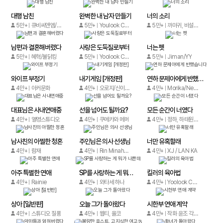
대행 남친
완벽한 내 남자 만들기
너의 소리
5만+
큐비씨앤엠/iQIYI comics
5만+
Youlook Culture Media
5만+
까마귀, 비설, 비아이
남편과 결혼해버렸다
사랑은 도둑질로부터
너는 펫
5만+
혜혁/불닭킹
5만+
Yoolook Culture Media
5만+
Jiman/YY
와이프 부정기
내기게임 [개정판]
연하 문제아에게 반했습니다
4만+
아커문화
4만+
오로지/신이솔/해와달스튜디오
4만+
Morika/Neko
대표님은 사내연애중
선을 넘어도 될까요?
모든 순간이 너였다
4만+
열영스튜디오
4만+
쿠메카와 메메
4만+
정하, 하태원, 김주희
남사친의 아찔한 청혼
주인님은 의사 선생님
너만 유혹할래
4만+
람재
4만+
Rin Minaha, Sakuya Fujii
4만+
XJ / LAN KA
아주 특별한 연애
SP를 사랑하는 게 뭐가 나쁜데
킬러의 육아법
4만+
Rainie
4만+
와타세 하나
4만+
Yoolook Culture Media
상아 [일반판]
오늘 그가 돌아왔다
시한부 연애 계약
4만+
스튜디오 질풍
4만+
웹티, 올코
4만+
작화 윤조 각색 김은지 콘티 정원 원작 정매실