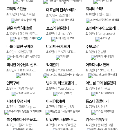
고의적 스캔들
워너비 스타!
대표님의 전속노예가 되었습니다
10만+
탁본, 서혜은
10만+
웹티, 올코
10만+
소명태극
결혼 속박 [개정판]
보스와 결혼했다
조연에서 주연으로 레벨업
10만+
해야해, 옹쥬,메타툰
9만+
Jiman/YY
9만+
fanqienovel
나를 더럽힌 구미호
너의 마음이 보여
수보교낭
9만+
이연경 / 정해진 / 해번
9만+
YINZI NEKO / HFF_Fan
8만+
편방방
섹시한 야수남의 신부수업
익애관계
어쩌다 사내 연애
8만+
Hazuki Akane
8만+
Yumi Matsumoto/Tsubasa Nanaki
8만+
noftB, KuaiKan, YY
연목구애
방과 후, 러브호텔에서 선생님과
어느 날 그와 결혼했다
8만+
기량, 허사린
8만+
Yua Utsugi/uroco
7만+
웹티, 올코
사랑과 우정 사이
아씨 [개정판]
톱스타 길들이기
7만+
큐비/Ifeng comic
7만+
캄피스, J&B
7만+
시연 / R
복수하려다 남편을 꼬셔버렸다
비밀연인 : 사랑해도 될까요
키스는 계약위반
7만+
원작 : 차한나 글 : M, 유인 그림 : 초운, 마카로니
7만+
cloud/육일군
7만+
글 태연 그림 티키 그림 정오