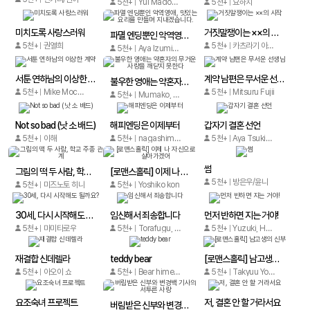
5천+
Yui Madoka/Nekodera
5천+
요하치
미치도록 사랑스러워
거짓말쟁이는 ××의 시작
파멸 엔딩뿐인 악역영애, 맛있는 요리를 만들며 지내겠습니다.
5천+
권열희
5천+
카츠라기 아유무
5천+
Aya Izumi/Tatsumi Nanao
서툰 연하남의 이상한 계약
계약 남편은 무서운 선생님
불우한 영애는 약혼자의 무거운 사랑을 깨닫지 못한다
5천+
Mike Mochiko
5천+
Mitsuru Fujii
5천+
Mumako, Show Ichikawa
Not so bad (낫 소 배드)
해피엔딩은 이제부터
갑자기 결혼 선언
5천+
이해
5천+
nagashimayumi
5천+
Aya Tsukizuka (츠키즈카 아야)
썸
그림의 떡 두 사람, 학교 주종 관계
[로맨스홀릭] 이제 나 자신으로 살아가겠어
5천+
방은우/윤니
5천+
미즈노토 히나
5천+
Yoshiko kon
30세, 다시 시작해도 될까요?
임신해서 죄송합니다
먼저 반하면 지는 거야!
5천+
마미타로우
5천+
Torafugu, Eguchi Shin
5천+
Yuzuki, Hachigo Shindo, Furuitomidori
재결합 신데렐라
teddy bear
[로맨스홀릭] 남고생의 신부
5천+
아오이 쇼
5천+
Bear hime, Peri Mizutama
5천+
Takyuu Youko
요조숙녀 프로젝트
저, 결혼 안 할 거라서요
버림받은 신부와 변경백 기사의 서투른 사랑