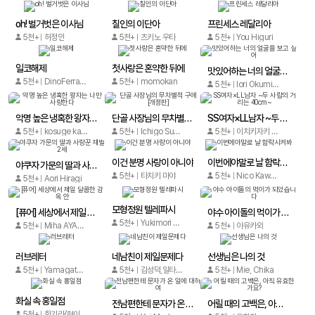
oh! 벌거벗은 이사님
칠인의 이단아
프린세스 레달리아
5천+
허정인
5천+
츠키노 우타
5천+
You Higuri
일코해제
첫사랑은 혼약한 뒤에
맛있어하는 너의 얼굴을 보고 싶어
5천+
DinoFerra / 해은
5천+
momokan
5천+
Iori Okumichi (오쿠미치 이오리)
악명 높은 냉혹한 왕자는 나만 사랑한다
단골 사장님의 무차별적 구애 [개정판]
SS여자×LL남자 ~두 사람의 거리는 40cm~
5천+
kosuge katsuki
5천+
Ichigo Suzunari
5천+
이치키자키 루이
이건 분명 사랑이 아니야
이번에야말로 날 함락시켜봐
야쿠자 가문의 딸과 사랑꾼 재벌 2세
5천+
타치키 마야
5천+
Nico Kawakami
5천+
Aori Hiragi
모형정원 텔레파시
[퓨어] 세상에서 제일 달콤한 감옥 안
야수 아이돌의 먹이가 되었습니다
5천+
Yukimori Sakura
5천+
Miha AYAMOTO
5천+
아유카와
러브레터
네남친이 제일문제다
선생님은 나의 것
5천+
Yamagata Satomi
5천+
김성덕,일타홍,루시윤
5천+
Mie, Chika
화실 속 홍일점
전남편한테 문자가 온 일에 대하여
어릴 때의 고백은, 아직 유효한가요?
5천+
한기라/현이