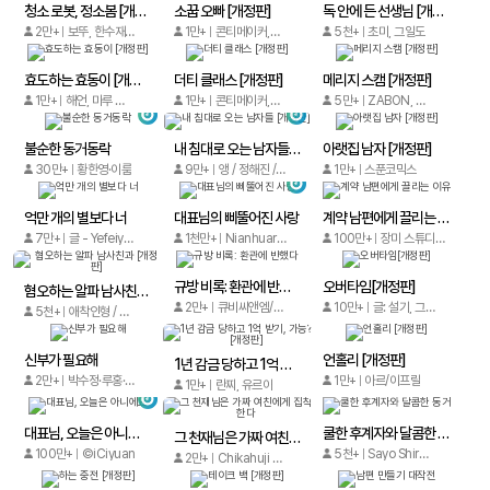
청소 로봇, 정소봄 [개정판]
소꿉 오빠 [개정판]
독 안에 든 선생님 [개정판]
2만+
보뚜, 한수재, 김부끄
1만+
콘티메이커,메타툰,양빵,차홍주
5천+
초미, 그일도
효도하는 효동이 [개정판]
더티 클래스 [개정판]
메리지 스캠 [개정판]
1만+
해언, 마루 더 레드, 달뜨
1만+
콘티메이커,메타툰,블체,유다른
5만+
ZABON, 오타쿠, 문소언
불순한 동거동락
내 침대로 오는 남자들 [개정판]
아랫집 남자 [개정판]
30만+
황한영·이룸
9만+
앵 / 정해진 / 김살구
1만+
스푼코믹스
억만 개의 별보다 너
대표님의 삐뚤어진 사랑
계약 남편에게 끌리는 이유
7만+
글 - Yefeiye, 그림 - Bazinga, YUEWEN
1천만+
Nianhuarexiao, Hongshu / Rose Studio
100만+
장미 스튜디오, 열문그룹 / 장미 스튜디오, 열문그룹
규방 비록: 환관에 반했다
오버타임[개정판]
혐오하는 알파 남사친과 [개정판]
2만+
큐비씨앤엠/Shuqi
10만+
글: 설기, 그림: 이매 / 원작: 문정민
5천+
애착인형 / 숨 / 아이미디어
신부가 필요해
언홀리 [개정판]
1년 감금 당하고 1억 받기, 가능? [개정판]
2만+
박수정·루홍·미니
1만+
아르/이프릴
1만+
란찌, 유르아
대표님, 오늘은 아니에요
쿨한 후계자와 달콤한 동거
그 천재님은 가짜 여친에게 집착한다
100만+
©iCiyuan
5천+
Sayo Shiraishi, Kawori Nankou
2만+
Chikahuji / Ken Murayama