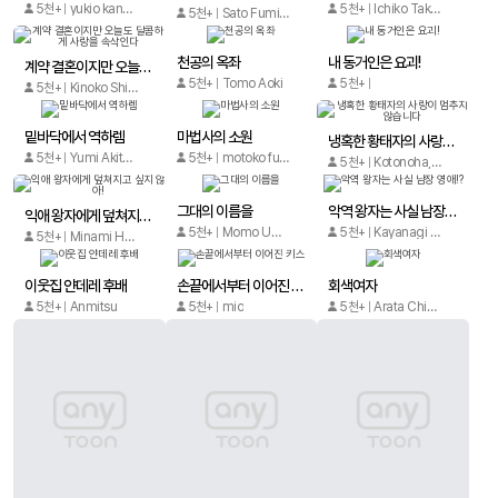
5천+
yukio kanesada
5천+
Ichiko Takechi
5천+
Sato Fumino, Tsukishita
천공의 옥좌
내 동거인은 요괴!
계약 결혼이지만 오늘도 달콤하게 사랑을 속삭인다
5천+
Tomo Aoki
5천+
5천+
Kinoko Shiiba (시이바 키노코)
밑바닥에서 역하렘
마법사의 소원
냉혹한 황태자의 사랑이 멈추지 않습니다
5천+
Yumi Akitsuki, Tomomasa Kameya
5천+
motoko fukuda,miranda E Fallon
5천+
Kotonoha, Sele
그대의 이름을
악역 왕자는 사실 남장 영애!?
익애 왕자에게 덮쳐지고 싶지 않아!
5천+
Momo Umetani, Mizuki Tsuge
5천+
Kayanagi Kazuha
5천+
Minami Hoshino
이웃집 얀데레 후배
손끝에서부터 이어진 키스
회색여자
5천+
Anmitsu
5천+
mio
5천+
Arata Chiharu
우리의 비밀
무녀는 주작 당주에게 사랑받는다 [퓨어]
양의 탈을 쓴 연하남에게 잡아먹혀
5천+
TAMASHIMA NON
5천+
shima kurage
5천+
jaco
그 첫사랑은 너무 달콤해
사랑의 처방전
버림 받은 하프 엘프지만, 토끼 수인에게 구원받았습니다
5천+
itoka, Emi Youka
5천+
yukio kanesada
5천+
Mugi