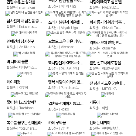
쓰레기 남편 탈출 프로젝트
만질 수 없는 상대를 사랑할 때 [로맨스홀릭]
사랑에 빠지고 싶은 엘리트에겐 비밀이 있다
5천+
이리에 나츠
5천+
mamakari
5천+
HAL SUZUKURA
남사친이 내 남친을 좋아한다
쓰레기 남편과 이혼했더니, 최고의 사랑을 받고 있습니다
회사 동기와 위장 약혼하게 되었습니다
5천+
Keito Inoue,Mitsu Kanmi
5천+
Miyuki Uga
5천+
Shizuki Tachibana, Miho Tsukishima
연예인의 남자친구
오늘도 쿄우 군은 너무 달콤해
악마라 오해 받아, 천사 왕자님의 마음을 모르겠습니다
5천+
An Kikuno / Tomo Asada
5천+
Vibrahat
5천+
ouse mei
벽 너머의 불륜
짝사랑인데 KISS ~소꿉친구를 좋아하는데 매일 아침~
혼인 신고서에 도장을 찍었을 뿐인데
5천+
타케우라 스구루
5천+
아니사키 유나
5천+
아오하루 유키
페이퍼컷
행복 식당의 이세계 음식들
전 남친 시도우 군한테 고백하고 싶어!
5천+
여우야
5천+
Punichan/Maro Fuduki
5천+
MITSUKA
좋아한다고 말할까?
개똥이
결혼을 전제하지 않고 사귀어 주세요!
5천+
Tachibana Eiko
5천+
이빈
5천+
koikoi
복수를 꿈꾸는 신데렐라
카페 루씨올
센터는 내꺼야
5천+
Yotsuhara Furiko
5천+
김다희
5천+
큐비씨앤엠/Xiaomingtaiji