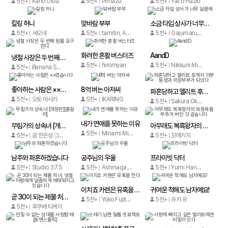
5천+
Kaho Oiba
5천+
Pimazu
5천+
Yaco Hazki
킬링 허니
맞바람 부부
소금 타입 상사가 너무 달콤해
5천+
세오네
5천+
tamitin, Asakawa Nao
5천+
Gajumaru, YUZURU KAZAHANA, Chieri Senjo
화려한 혼활 버스터즈
AandD
냉철 사장은 두 번째 밤을 요구한다
5천+
hiromyan
5천+
Nikkuni Minami
5천+
Banana Sarusuberi
좋아하는 사람은 ××였습니다
8억 버는 아저씨
파혼당하고 엘리트 후계자 의붓동생과 위장부부가 되었다
5천+
오토 마사키
5천+
IKARING
5천+
Sakura Oka, Umi Tsubasa
내가 연애를 못하는 이유
무림가의 상속녀 [개정판][올컬러]
아무래도 복흑왕자의 독점욕을 부추겨 버린 것 같습니다
5천+
Minami Miki,Akiko Kitami
5천+
글 한은성 그림 권열희
5천+
모에키치
남주와 파혼하겠습니다
공주님의 우울
프라이빗 닥터
5천+
Studio 37.5
5천+
Ashinaga, Arata Shion
5천+
Yumi Hanada
이치죠 카렌은 유혹을 한다
귀여운 척해도 남자예요!
곧 30이 되는 제물 처녀, 냉철 마왕에게 달콤하게 애태워지고 있습니다
5천+
Yoko Fujitani
5천+
유키 유
5천+
후쿠베 타케이