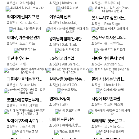
5천+
와타세 하나
5천+
Kitako, Jun Natsuba
5천+
토리우미 페도로
최애에게 길러지고 있습니다.
여우족의 신부
응석 부리고 싶은 너는 오늘도 내 곁에서 잠든다
5천+
Kanade Kotozato
5천+
chocolat, Theta Usahara, JAMTOON
5천+
Risu Sugo
제대로, 기분 좋은 관계
옆집으로 이사온 그의 정체
왕자님과 함께 완벽한 영애가 될 겁니다!
5천+
모모이 이토
5천+
큐비씨앤엠/Shuqi
5천+
Saki Tsukigami, Chie Shimada, Yukio Kumoya
11년 후 우리는
금단의 과외수업
사랑은 약이 듣지 않아
5천+
이재이
5천+
Airi Shirakawa, Meguru Hinomoto
5천+
Aohoshi Sana
괴물이라 불리는 후작에게 익애받았습니다
살아남은 영애는 복수를 위해 기사가 되었다
몰래 사랑하는 방법 [로맨스홀릭]
5천+
Sakura Myu, Moka
5천+
JAMTOON / Nagi Natsusaka
5천+
Haruta Hana
연애의 B정석
사랑에 빠지면 파멸
로맨스에 공주는 부재중 ~작은악마 육성중~
5천+
고래
5천+
히로에 이즈미
5천+
츠즈키 세츠리
나의 핸드폰 남친
익애 야쿠자와 속도 위반 결혼(임시) 시작합니다
익애계약 -짓궂은 그이의 사랑법-
5천+
큐비씨앤엠/Xiaomingtaiji
5천+
나스카 나기
5천+
글 : Miki Kawano (카와노 미키) / 그림 : rera