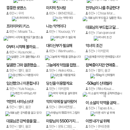
뚱뚱한 로맨스
마지막 첫사랑
전무님이 나를 추궁한다!
6만+
우끼
6만+
8KN만화공작실
6만+
Chisa Mori/Sakai Shio
프라이머리 키스
나는 악역이다
대표님의 부드럽고 달콤한 목소리
6만+
Misaki Tachibana,Rei Magami
6만+
Yououqi, YY
6만+
fanqienovel
대리신부가 필요해
악녀의 조건
0부터 시작해 볼까요? [로맨스홀릭]
6만+
Wanhuatong Comics
5만+
아커문화
6만+
Kusunoki Moko
달콤한 그와 결혼했습니다
그놈에게 약점을 잡혔습니다
잠복중이지만 연애중입니다!
5만+
웹티, 올코
5만+
Akiko Kitami/Mayu Kitami
5만+
웹티, 올코
임신했으니 이혼합시다
당신을 이용할게요
-50kg의 신데렐라
5만+
Yuki Nagano, Akira Kanbe
5만+
아커문화
5만+
Rito Kouzuki/Iku Mochizuki
역전의 샤이닝스타!
악의 덕에 잘 살아왔어
이 소설의 악역을 공략하겠습니다
5만+
웹티, 올코
5만+
큐비씨앤엠/iQIYI comics
5만+
Tapas & kuaikan Comics
대표님은 강박증을 앓고 있다
마왕님의 5500가지 그림자
이젠 내가 널 위해
5만+
웹티, 올코
5만+
문토 (그림), 윤달(YounDal) (원작)
5만+
큐비/춘풍