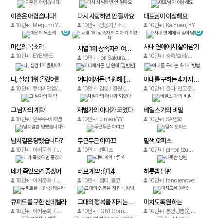
이혼은 어렵습니다!
다시 사랑하면 안 될까요
대표님이 이상해요
10만+
Megumi Yamaguchi
10만+
양웅기 / 소안쌤
10만+
KaiYuan, YY
마음의 목소리
사내 연애에서 살아남기
서열 1위 상속자의 여자가 되었다
10만+
EYE/볼드
10만+
숑쿡/호라/콘코
10만+
Iori Sakura/Betey Nanasato
나, 실검 1위 올랐어!!!
어디에서든 널 원해 [일반판]
아내를 구하는 4가지 방법
10만+
큐비씨앤엠/1819xiamen
10만+
김룸 / 정원 (원작 : 권도희)
10만+
윤다, 현고운/테라스툰
그 남자의 계략
재벌가의 아내가 되었다
베일스 가의 비밀
10만+
한우주·이채영
10만+
Jiman/YY
10만+
SA만화
납치결혼 당했습니다?
두근두근 아따끄
밀색 오피스
10만+
아커문화 / 아커문화
10만+
센디스
10만+
pinori,Izumi Hiroe
네가 죽었으면 좋겠어
러브 계약 : f/1.4
하룻밤 남편
10만+
아커문화 / 아커문화
10만+
웹티, 올코
10만+
fanqienovel
큐피트를 구한 신데렐라
그대의 행복을 지키는 방법
미치도록 원하는
10만+
아커문화 / 아커문화
10만+
iQIYI Comics / iQIYI Comics
10만+
봄안녕봄(원작), 벤프