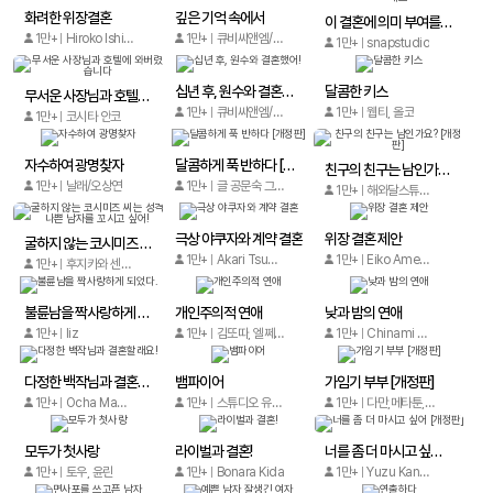
화려한 위장결혼
깊은 기억 속에서
이 결혼에 의미 부여를 하지 마세요
1만+
Hiroko Ishimaru / Nanako Naruse
1만+
큐비씨앤엠/Guangzhou Anyue
1만+
snapstudio
십년 후, 원수와 결혼했어!
달콤한 키스
무서운 사장님과 호텔에 와버렸습니다
1만+
큐비씨앤엠/white night
1만+
웹티, 올코
1만+
코시타 안코
자수하여 광명찾자
달콤하게 푹 반하다 [개정판]
친구의 친구는 남인가요? [개정판]
1만+
날래/오상연
1만+
글 공문숙 그림 권열희
1만+
해와달스튜디오/오름미디어
극상 야쿠자와 계약 결혼
위장 결혼 제안
굴하지 않는 코시미즈 씨는 성격 나쁜 남자를 꼬시고 싶어!
1만+
Akari Tsuchihashi
1만+
Eiko Amemiya
1만+
후지카와 센이치
불륜남을 짝사랑하게 되었다.
개인주의적 연애
낮과 밤의 연애
1만+
liz
1만+
김또따, 엘쩨, 견우
1만+
Chinami Akio
다정한 백작님과 결혼할래요!
뱀파이어
가임기 부부 [개정판]
1만+
Ocha Machiko, Sora Hinata, Satsuki Shiina
1만+
스튜디오 유록문화 (yoolook culture studio)
1만+
다만,메타툰,냘라,아이미디어,금단
모두가 첫사랑
라이벌과 결혼!
너를 좀 더 마시고 싶어 [개정판]
1만+
토우, 윤린
1만+
Bonara Kida
1만+
Yuzu Kanzaki