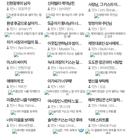
인현왕후의 남자
신데렐라 계약남친
사장님, 그 키스의 이유를 알려줘요
1만+
유경/주전
1만+
완서화연
1만+
Ichi Shirakawa, Kaoru Kurenai
환생 후궁으로 살아가는 법
S급 아기 황녀님이 너무 강해
멍멍이와 주인님
1만+
Jiman,YY
1만+
원작 : 임서림 글 : 승기사 / M, 진리군 그림 : 쪼꼬젤리
1만+
정기
차기 사장과 비밀의 동거 생활
이웃집 연하남과 썸이라니 말도 안 돼!
제멋대로인 상사에게 애태워지고 있어
1만+
Aya Izumi, Yuka Ichikawa
1만+
Miyako Tsuzuki, Monko Aoi, Nana Nanase
1만+
Ibuki Haneda/Lin Koharu
미스터 싸이킥
늑대 과장의 키스는 달콤해
도도한 장군과의 사랑법
1만+
반짱/지설
1만+
Aya Ichinose
1만+
큐비씨앤엠/Comicat
애매하게 또
아가씨가 너무해!
볍신을 부탁해
1만+
박유진
1만+
비바
1만+
김송
미중년은 나를 익애한다
해피 엔딩은 신이 말하는 대로
여사장인 나한테 느낄 리가 없잖아
1만+
Riyu Yamakami
1만+
Nikki, Umegorou
1만+
쿠니시게
너의 마음을 보여줘
솔직한 키스는 야근 후에
익애 스위트룸
1만+
큐비씨앤엠/Guangzhou Anyue
1만+
Kaiji Umeda
1만+
Midori Fujii