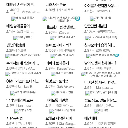
대표님, 사모님이 도망가요
너와 사는 오늘
아이를 가졌지만 사랑 없는 결혼은 거절합니다
400만
20만+
우지혜·두르
5천+
Tomomi Iwashima, HinoshikaTamon, Yosikawa
Anyouran / Manshen
+
네 입술에 물들어
단짠단짠 내남친
대표님, 이번 생엔 현모양처가 되겠습니다
1만+
도염, 세류, 아리킴
10만+
큐비씨앤엠/iQIYI comics
30만+
iCiyuan
깽값 [개정판]
눈 떠보니 네가 왜?
친구오빠의 습격 [개정판]
2만+
이프릴
100만+
리사/마도카
8만+
로와_ROWA, 우아한 유령, 차가울(미캉)
주비서는 계약연애가 설렌다
어쩌다 보니 동거
남의 인생 체험해 볼까?
5만+
글작가: MAOXIONG 그림작가:QIANMO
3만+
KarasuTsubasa
5천+
큐비씨앤엠/iQIYI comics
0살 아기 스타트 대시 이야기
월영 모라토리엄
버려진 성녀는 이번 생엔 사랑을 거부하기로 맹세합니다
5천+
Umika / Reku Hayase
5천+
Saki Aikawa
5천+
Maripara, aberage, Konniti Wawa, En Hakka
악역 영애의 페로몬
미치도록 너만을
습도, 당도, 밀도 [개정판]
4만+
tanimura nijuen / Irukano Tuno / Mizuno Saicoro
1만+
월귤, 해가, Lunar 이지연
5천+
와스키, 마루 더 레드, 반설예
사랑 공략법
오해로 시작된 사이
애인대행
5천+
큐비씨앤엠
20만+
QianTangTang, FangChao, KuaiKan
90만+
다온향/유경민